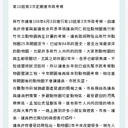
第10屆第3次定期會市政考察
新竹市議會109年6月3日進行第10屆第3次市政考察，由議
長許修睿與副議長余邦彥率領議員同仁前往動物園進行新
竹市立動物園再生計畫的考察，議長致詞時指出新竹市動
物園25年開園至今，已經有84年的歷史，是全台灣最資深
的動物園，也是許多新竹人共同的回憶，大家對動物園的
再生都很關切，尤其之前休園2年半，各界也都很焦慮，不
知道整修狀況如何，所以議會去年就已經先幫市民考察動
物園整建工程，今年開園後再度來到動物園考察，相信重
新開園後的動物園不會讓議員、市民失望。
在聽取市府城銷處跟產發處的簡報之後，市長親自為議長
與議員們導覽，參觀動物園可愛動物區、最受歡迎的河馬
樂樂區，孟加拉虎猛獸區等，還有新竹人共同回憶的噴水
池與大象門等。一路上遇到許多小朋友與遊客，市長、議
長、議員們也親切的與遊客打招呼。
議長許修睿受訪時指出，動物園2年半來改變很多，現在人