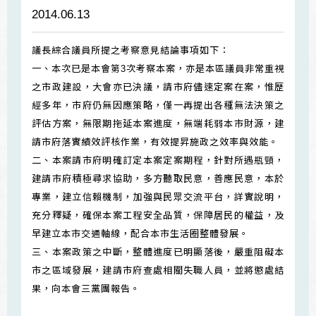
2014.06.13
議長綜合議員所提之考察意見結論事項如下：
一、本次已是本會第3次考察本案，亦是本區議員非常重視
之市政建設，大會亦已決議，請市府儘速定案在案，惟歷
經多年，市府仍無因應策略，僅一再提出各種無法決策之
評估方案，無限期拖延本案進度，無端耗弱本市財源，建
請市府落實績效評核作業，有效提昇施政之效率與效能。
二、本案請市府明確訂定本案定案期程，針對所遇瓶頸，
建請市府積極尋求協助，多方聽取民意，善應民意，本於
專業，建立信賴機制，加強與民眾交流平台，詳實說明，
充分釋疑，確保本案工程安全品質，保障居民的權益，及
早建立本市交通軸線，配合本市生活圈整體發展。
三、本案政策之中斷，整體進度已明顯落後，嚴重阻礙本
市之區域發展，建請市府查處相關失職人員，並將懲處結
果，向本會三黨團報告。