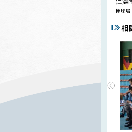
(二)
棒球場
相