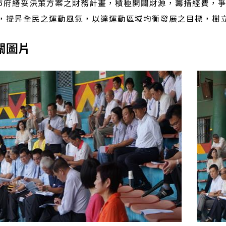
請市府繕妥決策方案之財務計畫，積極開闢財源，籌措經費，
，提昇全民之運動風氣，以達運動區域均衡發展之目標，樹
關圖片