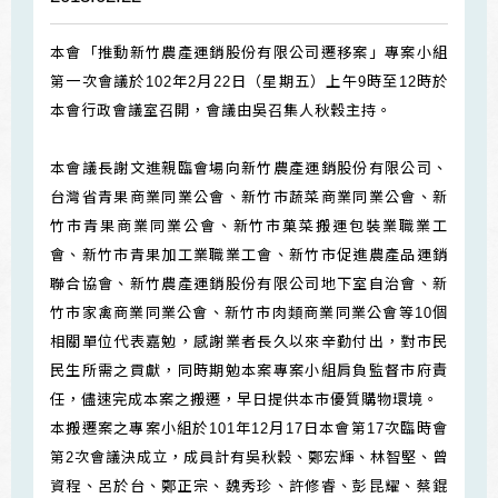
本會「推動新竹農產運銷股份有限公司遷移案」專案小組
第一次會議於102年2月22日（星期五）上午9時至12時於
本會行政會議室召開，會議由吳召集人秋穀主持。
本會議長謝文進親臨會場向新竹農產運銷股份有限公司、
台灣省青果商業同業公會、新竹市蔬菜商業同業公會、新
竹市青果商業同業公會、新竹市菓菜搬運包裝業職業工
會、新竹市青果加工業職業工會、新竹市促進農產品運銷
聯合協會、新竹農產運銷股份有限公司地下室自治會、新
竹市家禽商業同業公會、新竹市肉類商業同業公會等10個
相關單位代表嘉勉，感謝業者長久以來辛勤付出，對市民
民生所需之貢獻，同時期勉本案專案小組肩負監督市府責
任，儘速完成本案之搬遷，早日提供本市優質購物環境。
本搬遷案之專案小組於101年12月17日本會第17次臨時會
第2次會議決成立，成員計有吳秋穀、鄭宏輝、林智堅、曾
資程、呂於台、鄭正宗、魏秀珍、許修睿、彭昆耀、蔡錕