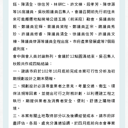
鈺、陳清全、徐信芳、林耕仁、許文棟、段孝芳、陳啓源
等16席議員，吳秋穀議員召集人。會議召開前先行前往未
來可能搬遷地點現場公道五路（前溪段）勘查，吳議員秋
穀、鄭議員宏輝、曾議員資程、鄭議員正宗、魏議員秀
珍、許議員修睿、陳議員清全、徐議員信芳、許議員文
棟、陳議員啓源等議員全程出席。市府產業發展處等7個局
處列席。
會中與會人員討論熱列，會議於12點圓滿結束，吳召集人
秋穀共作成四點結論：
一、建請市府於102年10月底前完成本案可行性分析及初
期規劃設計之期末簡報。
二、規劃設計必須尊重業者之意見，考量交通、衛生、環
保法規等因素，並提出可行之財務計劃，以利遷建工程之
執行，期提供業者及消費者安全、便利、舒適之購物環
境。
三、本案有關土地取得部分以及後續經營成本，請市府詳
盡評估，各局、處充分溝通協調，於四月底前向本會專案