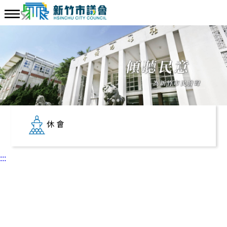
休會
:::