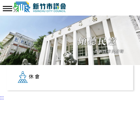
休會
:::