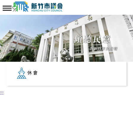
休會
:::