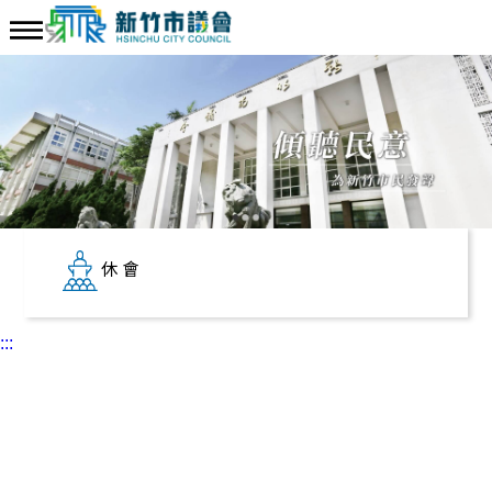
休會
:::