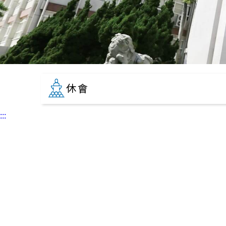
休會
:::