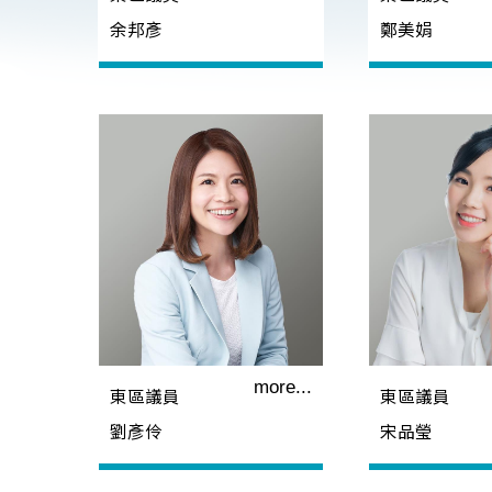
余邦彥
鄭美娟
more...
東區議員
東區議員
劉彥伶
宋品瑩