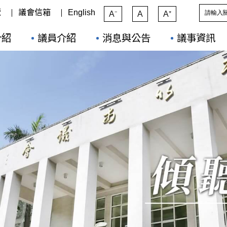
覽
議會信箱
English
A⁻
A
A⁺
介紹
議員介紹
消息與公告
議事資訊