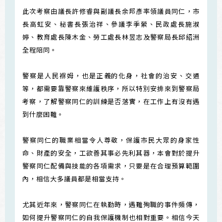
此次考察由議長許修睿與副議長余邦彥率領議員同仁，市
長高虹安、秘書長張治祥、參議李季縈、民政處長施淑
婷、教育處長陳木金、勞工處長林昱志及警察局長邱紹洲
全程陪同。
警察是人民褓姆，也是正義的化身，社會的治安、交通
等，都需要靠警察來維護秩序，所以特別安排來到警察局
考察，了解警察同仁的訓練是否落實，在工作上有沒有遇
到什麼困難。
警察同仁的職業相當令人尊敬，保護市民大眾的身家性
命、財產的安全，工欲善其事必先利其器，本會對於提升
警察同仁配備與技能的各項需求，只要是在合理預算範圍
內，相信大多議員都是相當支持。
尤其近年來，警察同仁在執勤時，遇難殉職的事件頻傳，
如何提升警察同仁的自我保護機制也相對重要。相信今天