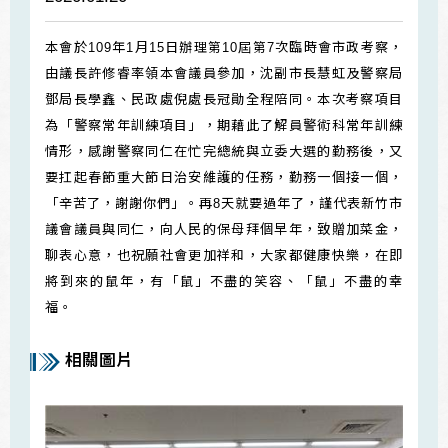
​​​​​​本會於109年1月15日辦理第10屆第7次臨時會市政考察，
由議長許修睿率領本會議員參加，沈副市長慧虹及警察局
鄧局長學鑫、民政處倪處長冠勛全程陪同。本次考察項目
為「警察常年訓練項目」，期藉此了解員警術科常年訓練
情形，感謝警察同仁在忙完總統與立委大選的勤務後，又
要扛起春節重大節日治安維護的任務，勤務一個接一個，
「辛苦了，謝謝你們」。再8天就要過年了，謹代表新竹市
議會議員與同仁，向人民的保母拜個早年，致贈加菜金，
聊表心意，也祝願社會更加祥和，大家都健康快樂，在即
將到來的鼠年，有「鼠」不盡的笑容、「鼠」不盡的幸
福。
相關圖片