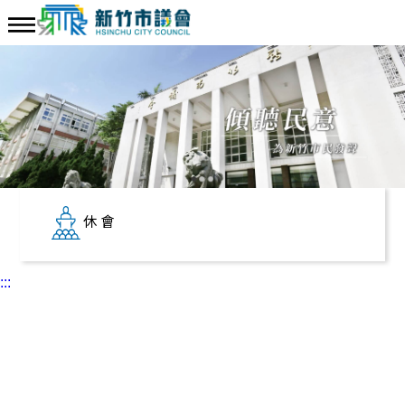
休會
:::