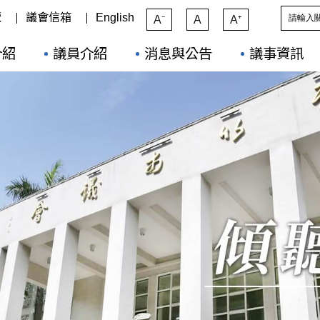
覽
議會信箱
English
A⁻
A
A⁺
介紹
議員介紹
消息與公告
議事資訊