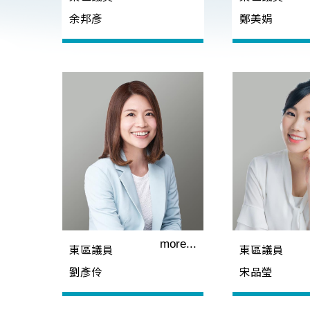
余邦彥
鄭美娟
more...
東區議員
東區議員
劉彥伶
宋品瑩