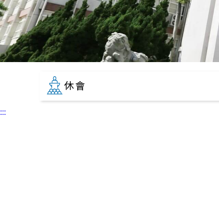
休會
:::